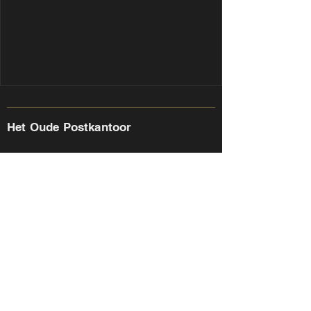
Het Oude Postkantoor
Dorpsstraat 2
6721 JK Bennekom
Mail: info@hopbennekom.nl
Telefoon: 0318-430158
www.hopbennekom.nl
Openingstijden
maandag
- dinsdag
: gesloten
woensdag - zaterdag: open vanaf 10:30 uur
zondag: open vanaf 16.00 u
ur