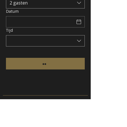
2 gasten
Datum
Tijd
Het Oude Postkantoor
Dorpsstraat 2
6721 JK Bennekom